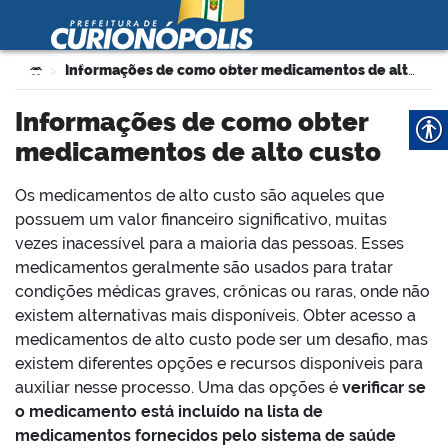
Prefeitura Municipal de
Curionópolis
Ir para o conteúdo
Você está aqui:
Informações de como obter medicamentos de alto custo
>
no portal
Informações de como obter
medicamentos de alto custo
Os medicamentos de alto custo são aqueles que
possuem um valor financeiro significativo, muitas
vezes inacessível para a maioria das pessoas. Esses
medicamentos geralmente são usados ​​para tratar
 no portal
condições médicas graves, crônicas ou raras, onde não
existem alternativas mais disponíveis. Obter acesso a
medicamentos de alto custo pode ser um desafio, mas
existem diferentes opções e recursos disponíveis para
auxiliar nesse processo. Uma das opções é
verificar se
o medicamento está incluído na lista de
medicamentos fornecidos pelo sistema de saúde