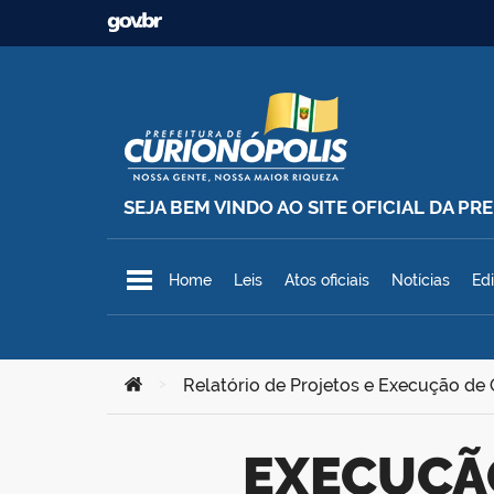
Ir para o conteúdo
SEJA BEM VINDO AO SITE OFICIAL DA P
Prefeitura Municipal de Curionó
Home
Leis
Atos oficiais
Notícias
Edi
Você está aqui:
>
Relatório de Projetos e Execução de
EXECUÇÃO DE GALERIAS DO CANAL DA