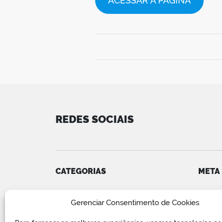
ACESSAR A PAGINA
REDES SOCIAIS
CATEGORIAS
META
Convênios
Acess
Gerenciar Consentimento de Cookies
COVID-19
Feed d
Editais e Avisos
Feed 