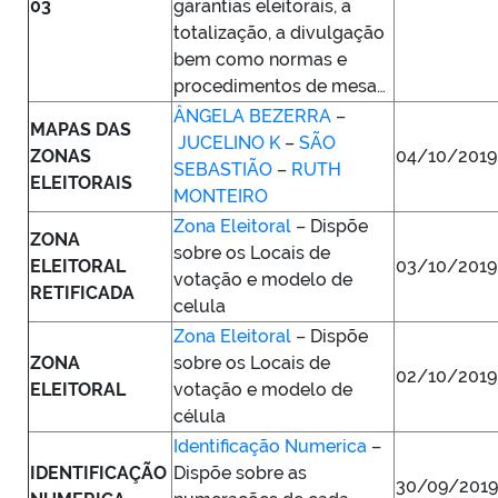
03
garantias eleitorais, a
totalização, a divulgação
bem como normas e
procedimentos de mesa…
ÂNGELA BEZERRA
–
MAPAS DAS
JUCELINO K
–
SÃO
ZONAS
04/10/201
SEBASTIÃO
–
RUTH
ELEITORAIS
MONTEIRO
Zona Eleitoral
– Dispõe
ZONA
sobre os Locais de
ELEITORAL
03/10/2019
votação e modelo de
RETIFICADA
celula
Zona Eleitoral
– Dispõe
ZONA
sobre os Locais de
02/10/2019
ELEITORAL
votação e modelo de
célula
Identificação Numerica
–
IDENTIFICAÇÃO
Dispõe sobre as
30/09/2019