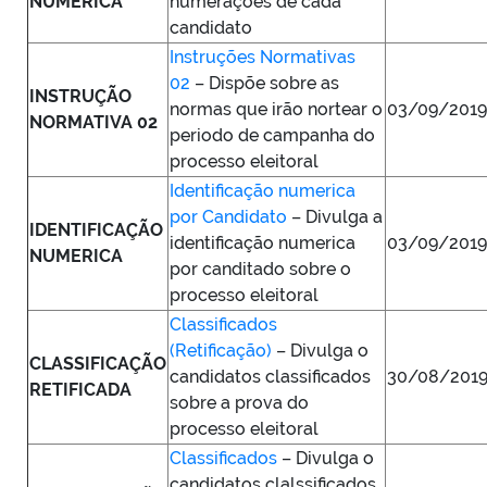
NUMERICA
numerações de cada
candidato
Instruções Normativas
02
– Dispõe sobre as
INSTRUÇÃO
normas que irão nortear o
03/09/2019
NORMATIVA 02
periodo de campanha do
processo eleitoral
Identificação numerica
por Candidato
– Divulga a
IDENTIFICAÇÃO
identificação numerica
03/09/2019
NUMERICA
por canditado sobre o
processo eleitoral
Classificados
(Retificação)
– Divulga o
CLASSIFICAÇÃO
candidatos classificados
30/08/201
RETIFICADA
sobre a prova do
processo eleitoral
Classificados
– Divulga o
candidatos clalssificados