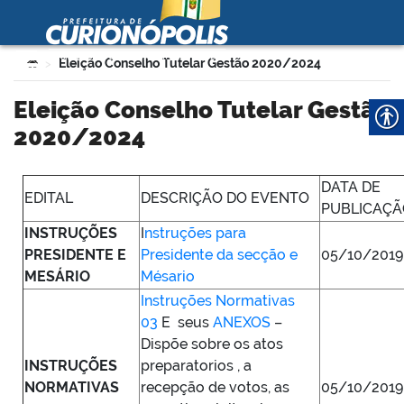
Prefeitura Municipal de
Curionópolis
Ir para o conteúdo
Você está aqui:
Eleição Conselho Tutelar Gestão 2020/2024
>
no portal
Eleição Conselho Tutelar Gestão
2020/2024
DATA DE
EDITAL
DESCRIÇÃO DO EVENTO
PUBLICAÇÃ
INSTRUÇÕES
I
nstruções para
PRESIDENTE E
Presidente da secção e
05/10/2019
 no portal
MESÁRIO
Mésario
Instruções Normativas
03
E seus
ANEXOS
–
Dispõe sobre os atos
INSTRUÇÕES
preparatorios , a
NORMATIVAS
recepção de votos, as
05/10/2019