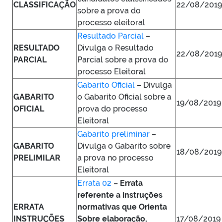
CLASSIFICAÇÃO
22/08/2019
sobre a prova do
processo eleitoral
Resultado Parcial
–
RESULTADO
Divulga o Resultado
22/08/2019
PARCIAL
Parcial sobre a prova do
processo Eleitoral
Gabarito Oficial
– Divulga
GABARITO
o Gabarito Oficial sobre a
19/08/2019
OFICIAL
prova do processo
Eleitoral
Gabarito preliminar
–
GABARITO
Divulga o Gabarito sobre
18/08/2019
PRELIMILAR
a prova no processo
Eleitoral
Errata 02
–
Errata
referente a instruções
ERRATA
normativas que
Orienta
INSTRUÇÕES
Sobre elaboração,
17/08/2019