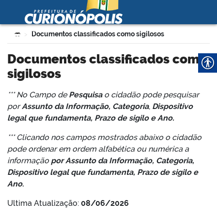
Prefeitura Municipal de
Curionópolis
Ir para o conteúdo
Você está aqui:
Documentos classificados como sigilosos
>
no portal
Documentos classificados como
sigilosos
*** No Campo de
Pesquisa
o cidadão pode pesquisar
por
Assunto da Informação, Categoria
,
Dispositivo
legal que fundamenta, Prazo de sigilo e Ano.
*** Clicando nos campos mostrados abaixo o cidadão
 no portal
pode ordenar em ordem alfabética ou numérica a
informação
por Assunto da Informação, Categoria
,
Dispositivo legal que fundamenta, Prazo de sigilo e
Ano
.
Ultima Atualização:
08/06/2026