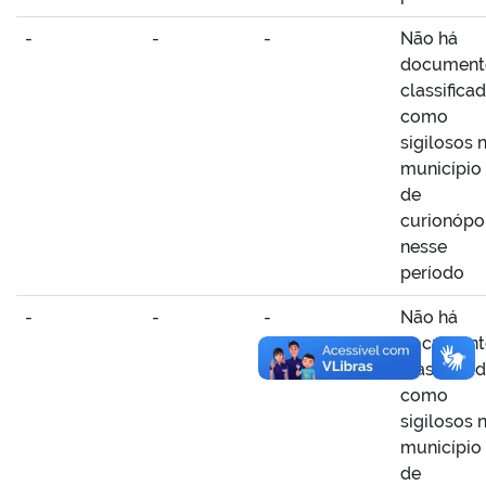
-
-
-
Não há
document
classifica
como
sigilosos 
município
de
curionópo
nesse
período
-
-
-
Não há
document
classifica
como
sigilosos 
município
de