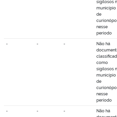
sigilosos 
município
de
curionópo
nesse
período
-
-
-
Não há
document
classifica
como
sigilosos 
município
de
curionópo
nesse
período
-
-
-
Não há