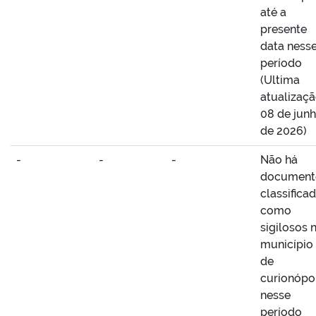
até a
presente
data ness
período
(Ultima
atualizaç
08 de jun
de 2026)
-
-
-
Não há
document
classifica
como
sigilosos 
município
de
curionópo
nesse
período