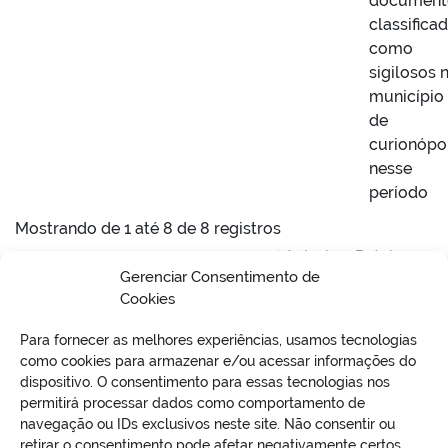
document
classifica
como
sigilosos 
município
de
curionópo
nesse
período
Mostrando de 1 até 8 de 8 registros
Anterior
Próximo
Gerenciar Consentimento de
Cookies
Para fornecer as melhores experiências, usamos tecnologias
como cookies para armazenar e/ou acessar informações do
dispositivo. O consentimento para essas tecnologias nos
permitirá processar dados como comportamento de
VO
navegação ou IDs exclusivos neste site. Não consentir ou
retirar o consentimento pode afetar negativamente certos