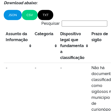
Download abaixo:
JSON
CSV
TXT
Pesquisar
Assunto da
Categoria
Dispositivo
Prazo de
Informação
legal que
sigilo
fundamenta
a
classificação
-
-
-
Não há
document
classifica
como
sigilosos 
município
de
curionópo