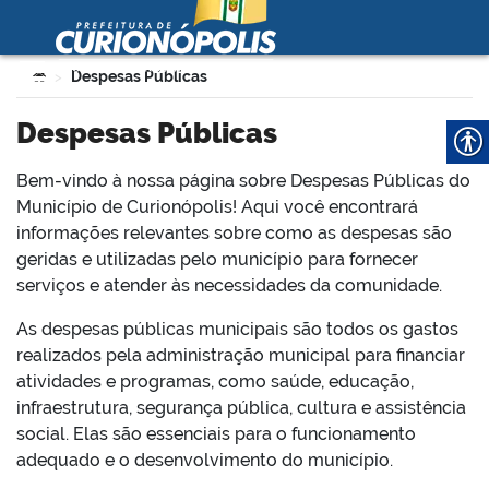
Prefeitura Municipal de
Curionópolis
Ir para o conteúdo
Você está aqui:
Despesas Públicas
>
no portal
Despesas Públicas
Bem-vindo à nossa página sobre Despesas Públicas do
Município de Curionópolis! Aqui você encontrará
informações relevantes sobre como as despesas são
geridas e utilizadas pelo município para fornecer
serviços e atender às necessidades da comunidade.
 no portal
As despesas públicas municipais são todos os gastos
realizados pela administração municipal para financiar
atividades e programas, como saúde, educação,
infraestrutura, segurança pública, cultura e assistência
social. Elas são essenciais para o funcionamento
adequado e o desenvolvimento do município.