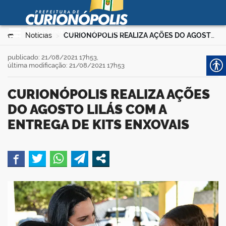
Prefeitura Municipal de
Curionópolis
Ir para o conteúdo
Você está aqui:
Notícias
CURIONÓPOLIS REALIZA AÇÕES DO AGOSTO LILÁS COM A ENTREGA DE KITS ENXOVAIS
>
>
no portal
publicado: 21/08/2021 17h53,
última modificação: 21/08/2021 17h53
CURIONÓPOLIS REALIZA AÇÕES
DO AGOSTO LILÁS COM A
ENTREGA DE KITS ENXOVAIS
 no portal
book
er