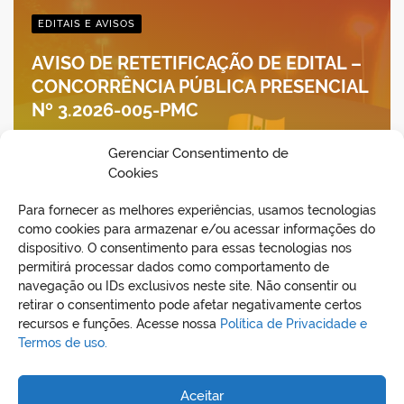
EDITAIS E AVISOS
AVISO DE RETETIFICAÇÃO DE EDITAL –
CONCORRÊNCIA PÚBLICA PRESENCIAL
Nº 3.2026-005-PMC
semad
jul 8, 2026
Gerenciar Consentimento de
Cookies
Para fornecer as melhores experiências, usamos tecnologias
como cookies para armazenar e/ou acessar informações do
dispositivo. O consentimento para essas tecnologias nos
permitirá processar dados como comportamento de
navegação ou IDs exclusivos neste site. Não consentir ou
retirar o consentimento pode afetar negativamente certos
recursos e funções. Acesse nossa
Política de Privacidade e
Termos de uso.
REDES SOCIAIS
Aceitar