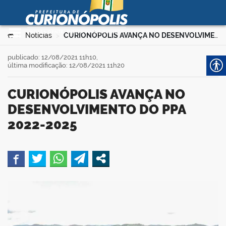
Prefeitura Municipal de
Curionópolis
Ir para o conteúdo
Você está aqui:
Notícias
CURIONÓPOLIS AVANÇA NO DESENVOLVIMENTO DO PPA 2022-2025
>
>
no portal
publicado: 12/08/2021 11h10,
última modificação: 12/08/2021 11h20
CURIONÓPOLIS AVANÇA NO
DESENVOLVIMENTO DO PPA
2022-2025
 no portal
book
er