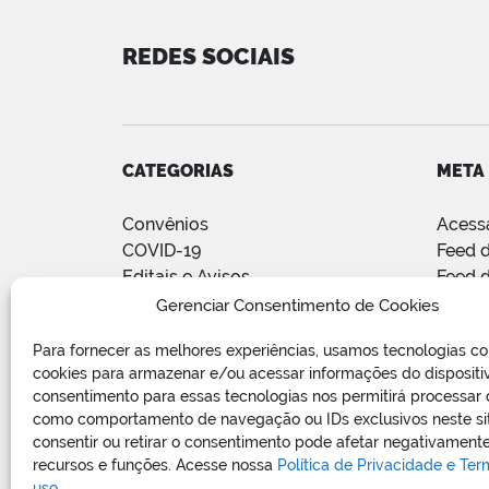
REDES SOCIAIS
CATEGORIAS
META
Convênios
Acess
COVID-19
Feed d
Editais e Avisos
Feed 
Notícias
WordP
Gerenciar Consentimento de Cookies
Relatório de Projetos e Execução
Para fornecer as melhores experiências, usamos tecnologias c
de Obras Públicas
cookies para armazenar e/ou acessar informações do dispositi
Sem categoria
consentimento para essas tecnologias nos permitirá processar
Vagas de Emprego
como comportamento de navegação ou IDs exclusivos neste si
consentir ou retirar o consentimento pode afetar negativamente
recursos e funções. Acesse nossa
Política de Privacidade e Te
uso.