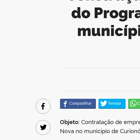
do Progr
municípi
Facebook
Objeto
: Contratação de empr
Nova no município de Curionó
Twitter