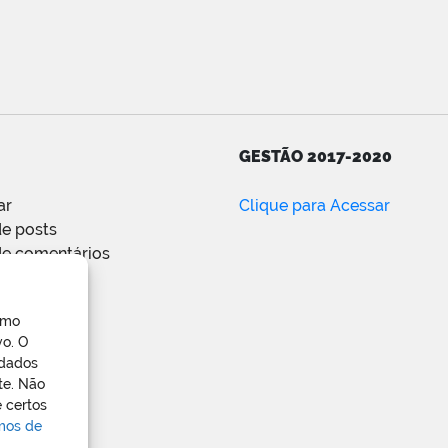
GESTÃO 2017-2020
ar
Clique para Acessar
e posts
de comentários
ress.org
omo
vo. O
 dados
te. Não
 certos
rmos de