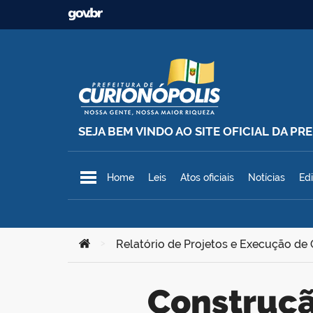
Ir para o conteúdo
SEJA BEM VINDO AO SITE OFICIAL DA P
Prefeitura Municipal de Curionó
Home
Leis
Atos oficiais
Notícias
Edi
Você está aqui:
>
Relatório de Projetos e Execução de
Construção de 150 moradias populares