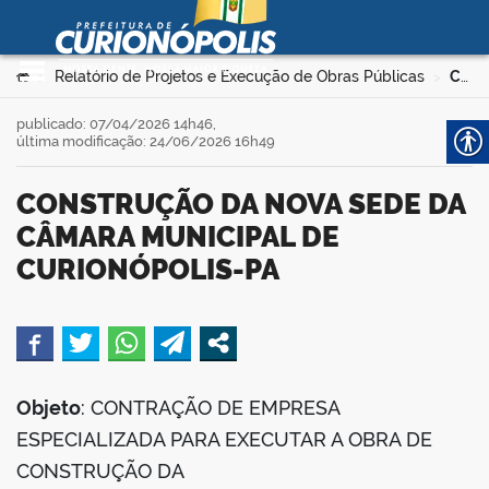
Prefeitura Municipal de
Curionópolis
Ir para o conteúdo
Você está aqui:
Relatório de Projetos e Execução de Obras Públicas
CONSTRUÇÃO DA NOVA SEDE DA CÂMARA MUNICIPAL DE CURIONÓPOLIS-PA
>
>
no portal
publicado: 07/04/2026 14h46,
última modificação: 24/06/2026 16h49
CONSTRUÇÃO DA NOVA SEDE DA
CÂMARA MUNICIPAL DE
CURIONÓPOLIS-PA
 no portal
book
Objeto
: CONTRAÇÃO DE EMPRESA
ESPECIALIZADA PARA EXECUTAR A OBRA DE
er
CONSTRUÇÃO DA