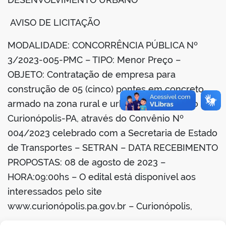
din
AVISO DE LICITAÇÃO
MODALIDADE: CONCORRÊNCIA PÚBLICA Nº
3/2023-005-PMC – TIPO: Menor Preço –
OBJETO: Contratação de empresa para
construção de 05 (cinco) pontes em concreto
armado na zona rural e urbana no município de
Curionópolis-PA, através do Convênio Nº
004/2023 celebrado com a Secretaria de Estado
de Transportes – SETRAN – DATA RECEBIMENTO
PROPOSTAS: 08 de agosto de 2023 –
HORA:09:00hs – O edital está disponível aos
interessados pelo site
www.curionópolis.pa.gov.br – Curionópolis,