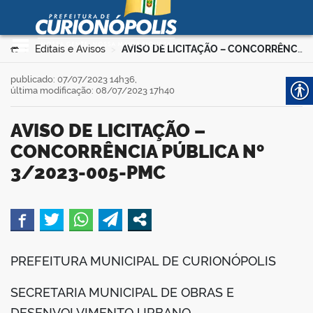
Prefeitura Municipal de
Curionópolis
Ir para o conteúdo
Você está aqui:
Editais e Avisos
AVISO DE LICITAÇÃO – CONCORRÊNCIA PÚBLICA Nº 3/2023-005-PMC
>
>
no portal
publicado: 07/07/2023 14h36,
última modificação: 08/07/2023 17h40
AVISO DE LICITAÇÃO –
CONCORRÊNCIA PÚBLICA Nº
3/2023-005-PMC
 no portal
book
PREFEITURA MUNICIPAL DE CURIONÓPOLIS
er
SECRETARIA MUNICIPAL DE OBRAS E
DESENVOLVIMENTO URBANO