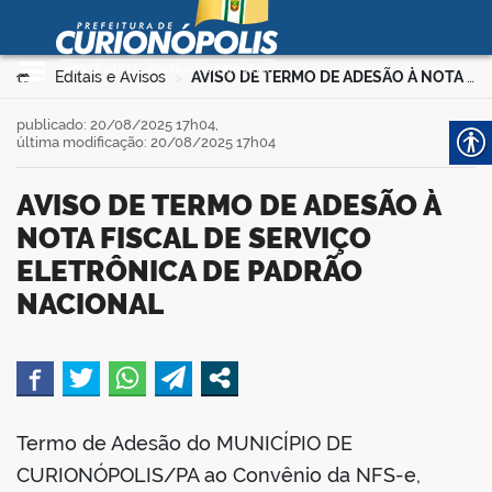
Prefeitura Municipal de
Curionópolis
Ir para o conteúdo
Você está aqui:
Editais e Avisos
AVISO DE TERMO DE ADESÃO À NOTA FISCAL DE SERVIÇO ELETRÔNICA DE PADRÃO NACIONAL
>
>
no portal
publicado: 20/08/2025 17h04,
última modificação: 20/08/2025 17h04
AVISO DE TERMO DE ADESÃO À
NOTA FISCAL DE SERVIÇO
ELETRÔNICA DE PADRÃO
NACIONAL
 no portal
book
Termo de Adesão do MUNICÍPIO DE
CURIONÓPOLIS/PA ao Convênio da NFS-e,
er