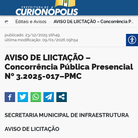
Prefeitura Municipal de
Curionópolis
Ir para o conteúdo
Você está aqui:
Editais e Avisos
AVISO DE LIICTAÇÃO – Concorrência Pública Presencial Nº 3.2025-017–PMC
>
>
no portal
publicado: 23/12/2025 16h49,
última modificação: 09/01/2026 09h54
AVISO DE LIICTAÇÃO –
Concorrência Pública Presencial
Nº 3.2025-017–PMC
 no portal
book
SECRETARIA MUNICIPAL DE INFRAESTRUTURA
er
AVISO DE LICITAÇÃO