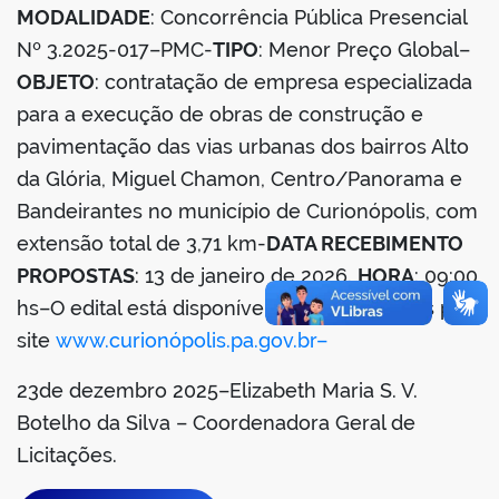
MODALIDADE
: Concorrência Pública Presencial
din
Nº 3.2025-017–PMC-
TIPO
: Menor Preço Global–
OBJETO
: contratação de empresa especializada
para a execução de obras de construção e
pavimentação das vias urbanas dos bairros Alto
da Glória, Miguel Chamon, Centro/Panorama e
Bandeirantes no município de Curionópolis, com
extensão total de 3,71 km-
DATA RECEBIMENTO
PROPOSTAS
: 13 de janeiro de 2026.
HORA
: 09:00
hs–O edital está disponível aos interessados pelo
site
www.curionópolis.pa.gov.br–
23de dezembro 2025–Elizabeth Maria S. V.
Botelho da Silva – Coordenadora Geral de
Licitações.