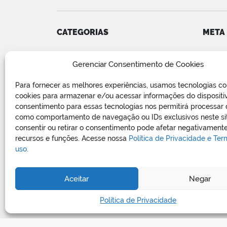
CATEGORIAS
META
Convênios
Acess
Gerenciar Consentimento de Cookies
COVID-19
Feed d
Editais e Avisos
Feed 
Para fornecer as melhores experiências, usamos tecnologias c
Notícias
WordP
cookies para armazenar e/ou acessar informações do dispositi
Relatório de Projetos e Execução
consentimento para essas tecnologias nos permitirá processar
de Obras Públicas
como comportamento de navegação ou IDs exclusivos neste si
consentir ou retirar o consentimento pode afetar negativamente
Sem categoria
recursos e funções. Acesse nossa
Política de Privacidade e Te
Vagas de Emprego
uso.
Aceitar
Negar
Política de Privacidade