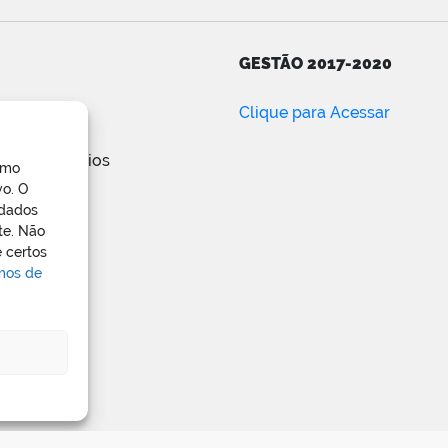
GESTÃO 2017-2020
ar
Clique para Acessar
e posts
de comentários
omo
ress.org
vo. O
 dados
te. Não
 certos
rmos de