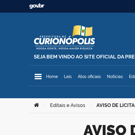
Ir para o conteúdo
SEJA BEM VINDO AO SITE OFICIAL DA P
Prefeitura Municipal de Curionó
Home
Leis
Atos oficiais
Notícias
Edi
Você está aqui:
>
Editais e Avisos
>
AVISO DE LICIT
AVISO DE LICITAÇÃO – Tomada de