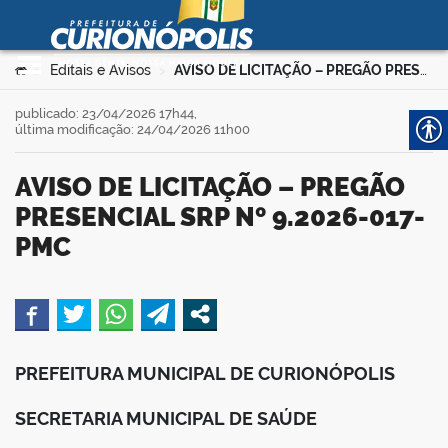
Prefeitura Municipal de
Curionópolis
Ir para o conteúdo
Você está aqui:
Editais e Avisos
AVISO DE LICITAÇÃO – PREGÃO PRESENCIAL SRP Nº 9.2026-017-PMC
>
>
no portal
publicado: 23/04/2026 17h44,
última modificação: 24/04/2026 11h00
AVISO DE LICITAÇÃO – PREGÃO
PRESENCIAL SRP Nº 9.2026-017-
PMC
 no portal
book
PREFEITURA MUNICIPAL DE CURIONÓPOLIS
er
SECRETARIA MUNICIPAL DE SAÚDE