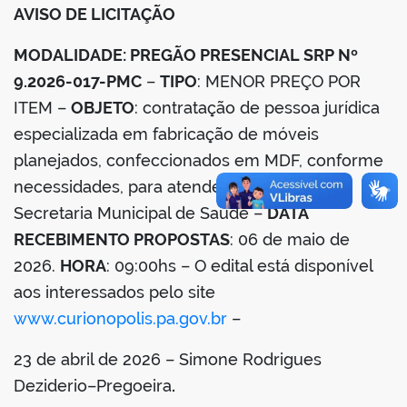
AVISO DE LICITAÇÃO
din
MODALIDADE: PREGÃO PRESENCIAL SRP Nº
9.2026-017-PMC
–
TIPO
: MENOR PREÇO POR
ITEM –
OBJETO
: contratação de pessoa jurídica
especializada em fabricação de móveis
planejados, confeccionados em MDF, conforme
necessidades, para atender demandas da
Secretaria Municipal de Saúde –
DATA
RECEBIMENTO PROPOSTAS
: 06 de maio de
2026.
HORA
: 09:00hs – O edital está disponível
aos interessados pelo site
www.curionopolis.pa.gov.br
–
23 de abril de 2026 – Simone Rodrigues
Deziderio–Pregoeira
.