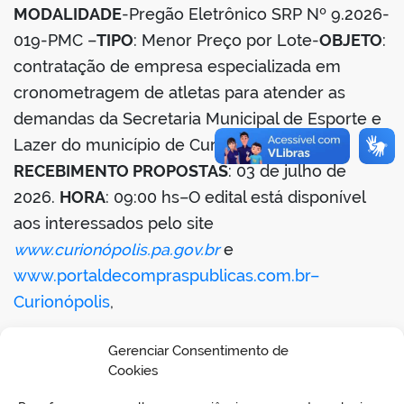
MODALIDADE
-Pregão Eletrônico SRP Nº 9.2026-
din
019-PMC –
TIPO
: Menor Preço por Lote-
OBJETO
:
contratação de empresa especializada em
cronometragem de atletas para atender as
demandas da Secretaria Municipal de Esporte e
Lazer do município de Curionópolis-
DATA
RECEBIMENTO PROPOSTAS
: 03 de julho de
2026.
HORA
: 09:00 hs–O edital está disponível
aos interessados pelo site
www.curionópolis.pa.gov.br
e
www.portaldecompraspublicas.com.br–
Curionópolis
,
16 de junho de 2026–Daniel de Jesus Macedo–
Gerenciar Consentimento de
Pregoeiro.
Cookies