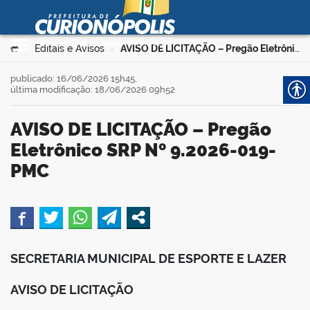
Prefeitura Municipal de
Curionópolis
Ir para o conteúdo
Você está aqui:
Editais e Avisos
AVISO DE LICITAÇÃO – Pregão Eletrônico SRP Nº 9.2026-019-PMC
>
>
no portal
publicado: 16/06/2026 15h45,
última modificação: 18/06/2026 09h52
AVISO DE LICITAÇÃO – Pregão
Eletrônico SRP Nº 9.2026-019-
PMC
 no portal
book
SECRETARIA MUNICIPAL DE ESPORTE E LAZER
er
AVISO DE LICITAÇÃO