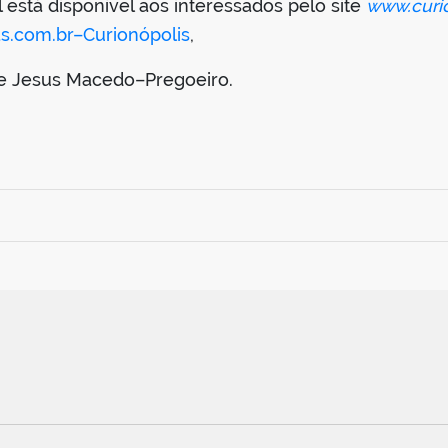
l está disponível aos interessados pelo site
www.curio
s.com.br–Curionópolis
,
de Jesus Macedo–Pregoeiro.