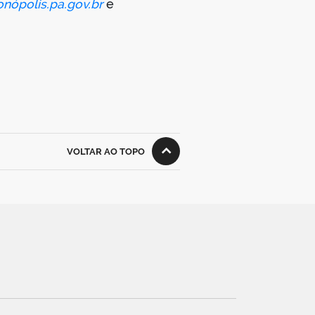
nópolis.pa.gov.br
e
VOLTAR AO TOPO