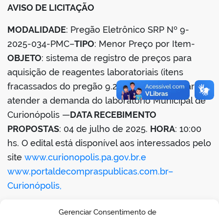
AVISO DE LICITAÇÃO
din
MODALIDADE
: Pregão Eletrônico SRP Nº 9-
2025-034-PMC–
TIPO
: Menor Preço por Item-
OBJETO
: sistema de registro de preços para
aquisição de reagentes laboratoriais (itens
fracassados do pregão 9.2024-043-pmc), para
atender a demanda do laboratório Municipal de
Curionópolis —
DATA RECEBIMENTO
PROPOSTAS
: 04 de julho de 2025.
HORA
: 10:00
hs. O edital está disponível aos interessados pelo
site
www.curionopolis.pa.gov.br.e
www.portaldecompraspublicas.com.br
–
Curionópolis,
23 de junho de 2025–Simone Rodrigues
Gerenciar Consentimento de