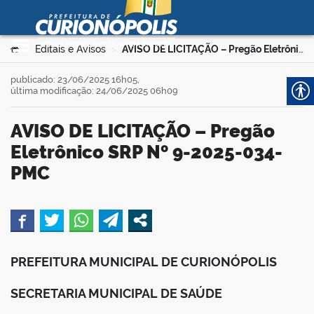
Prefeitura Municipal de
Curionópolis
Ir para o conteúdo
Você está aqui:
Editais e Avisos
AVISO DE LICITAÇÃO – Pregão Eletrônico SRP Nº 9-2025-034-PMC
>
>
no portal
publicado: 23/06/2025 16h05,
última modificação: 24/06/2025 06h09
AVISO DE LICITAÇÃO – Pregão
Eletrônico SRP Nº 9-2025-034-
PMC
 no portal
book
PREFEITURA MUNICIPAL DE CURIONÓPOLIS
er
SECRETARIA MUNICIPAL DE SAÚDE