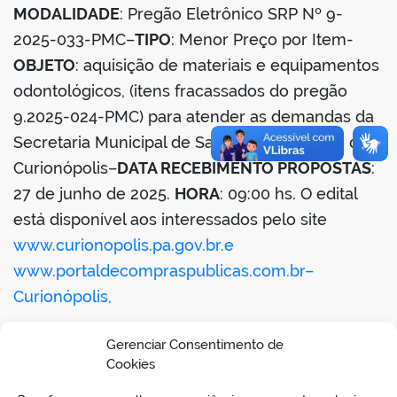
MODALIDADE
: Pregão Eletrônico SRP Nº 9-
din
2025-033-PMC–
TIPO
: Menor Preço por Item-
OBJETO
: aquisição de materiais e equipamentos
odontológicos, (itens fracassados do pregão
9.2025-024-PMC) para atender as demandas da
Secretaria Municipal de Saúde do município de
Curionópolis–
DATA RECEBIMENTO PROPOSTAS
:
27 de junho de 2025.
HORA
: 09:00 hs. O edital
está disponível aos interessados pelo site
www.curionopolis.pa.gov.br.e
www.portaldecompraspublicas.com.br
–
Curionópolis,
13 de junho de 2025–Simone Rodrigues
Gerenciar Consentimento de
Deziderio–Pregoeira.
Cookies