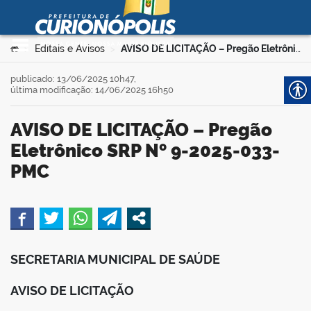
Prefeitura Municipal de
Curionópolis
Ir para o conteúdo
Você está aqui:
Editais e Avisos
AVISO DE LICITAÇÃO – Pregão Eletrônico SRP Nº 9-2025-033-PMC
>
>
no portal
publicado: 13/06/2025 10h47,
última modificação: 14/06/2025 16h50
AVISO DE LICITAÇÃO – Pregão
Eletrônico SRP Nº 9-2025-033-
PMC
 no portal
book
SECRETARIA MUNICIPAL DE SAÚDE
er
AVISO DE LICITAÇÃO