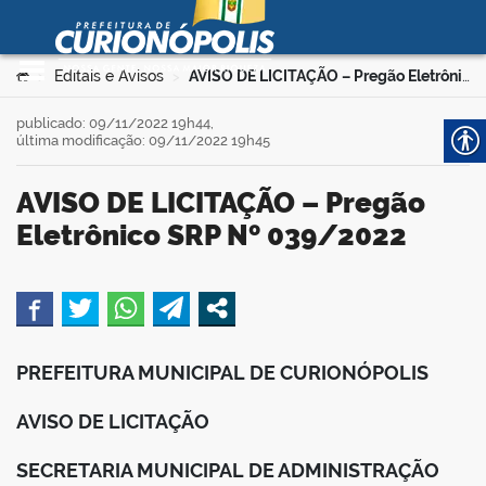
Prefeitura Municipal de
Curionópolis
Ir para o conteúdo
Você está aqui:
Editais e Avisos
AVISO DE LICITAÇÃO – Pregão Eletrônico SRP Nº 039/2022
>
>
no portal
publicado: 09/11/2022 19h44,
última modificação: 09/11/2022 19h45
AVISO DE LICITAÇÃO – Pregão
Eletrônico SRP Nº 039/2022
 no portal
book
PREFEITURA MUNICIPAL DE CURIONÓPOLIS
er
AVISO DE LICITAÇÃO
SECRETARIA MUNICIPAL DE ADMINISTRAÇÃO
din