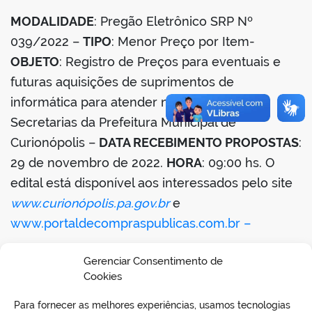
MODALIDADE
: Pregão Eletrônico SRP Nº
039/2022 –
TIPO
: Menor Preço por Item-
OBJETO
: Registro de Preços para eventuais e
futuras aquisições de suprimentos de
informática para atender necessidades das
Secretarias da Prefeitura Municipal de
Curionópolis –
DATA RECEBIMENTO PROPOSTAS
:
29 de novembro de 2022.
HORA
: 09:00 hs. O
edital está disponível aos interessados pelo site
www.curionópolis.pa.gov.br
e
www.portaldecompraspublicas.com.br –
0
7 de novembro de 2022 – Daniel de Jesus
Gerenciar Consentimento de
Macedo – Pregoeiro.
Cookies
Para fornecer as melhores experiências, usamos tecnologias