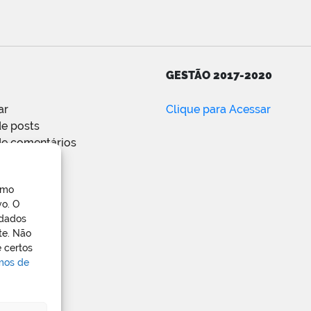
GESTÃO 2017-2020
ar
Clique para Acessar
e posts
de comentários
ress.org
omo
vo. O
 dados
te. Não
 certos
rmos de