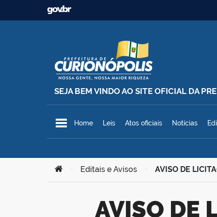
Ir para o conteúdo
SEJA BEM VINDO AO SITE OFICIAL DA P
Prefeitura Municipal de Curionó
Home
Leis
Atos oficiais
Notícias
Edi
Você está aqui:
>
Editais e Avisos
>
AVISO DE LICITA
AVISO DE LICITAÇÃO – Pregão Eletrônico