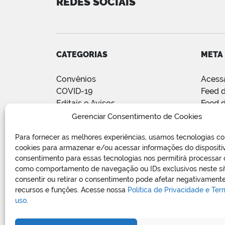
REDES SOCIAIS
CATEGORIAS
META
Convênios
Acess
COVID-19
Feed d
Editais e Avisos
Feed 
Notícias
WordP
Gerenciar Consentimento de Cookies
Relatório de Projetos e Execução
Para fornecer as melhores experiências, usamos tecnologias c
de Obras Públicas
cookies para armazenar e/ou acessar informações do dispositi
Sem categoria
consentimento para essas tecnologias nos permitirá processar
Vagas de Emprego
como comportamento de navegação ou IDs exclusivos neste si
consentir ou retirar o consentimento pode afetar negativamente
recursos e funções. Acesse nossa
Política de Privacidade e Te
uso.