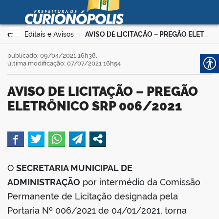
Prefeitura Municipal de
Curionópolis
Ir para o conteúdo
Você está aqui:
Editais e Avisos
AVISO DE LICITAÇÃO – PREGÃO ELETRÔNICO SRP 006/2021
>
>
no portal
publicado: 09/04/2021 16h38,
última modificação: 07/07/2021 16h54
AVISO DE LICITAÇÃO – PREGÃO
ELETRÔNICO SRP 006/2021
 no portal
book
O
SECRETARIA MUNICIPAL DE
ADMINISTRAÇÃO
por intermédio da Comissão
er
Permanente de Licitação designada pela
Portaria Nº 006/2021 de 04/01/2021, torna
din