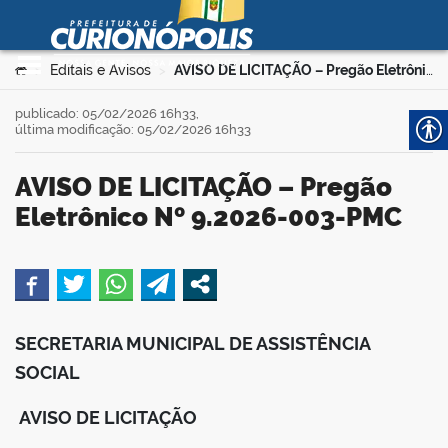
Prefeitura Municipal de
Curionópolis
Ir para o conteúdo
Você está aqui:
Editais e Avisos
AVISO DE LICITAÇÃO – Pregão Eletrônico Nº 9.2026-003-PMC
>
>
no portal
publicado: 05/02/2026 16h33,
última modificação: 05/02/2026 16h33
AVISO DE LICITAÇÃO – Pregão
Eletrônico Nº 9.2026-003-PMC
 no portal
book
SECRETARIA MUNICIPAL DE ASSISTÊNCIA
SOCIAL
er
AVISO DE LICITAÇÃO
din