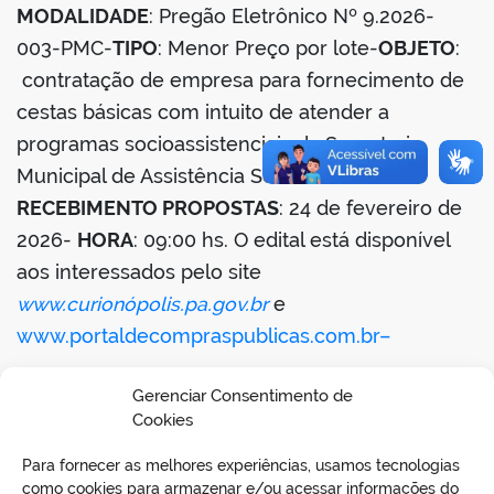
MODALIDADE
: Pregão Eletrônico Nº 9.2026-
003-PMC-
TIPO
: Menor Preço por lote-
OBJETO
:
contratação de empresa para fornecimento de
cestas básicas com intuito de atender a
programas socioassistenciais da Secretaria
Municipal de Assistência Social-
DATA
RECEBIMENTO PROPOSTAS
: 24 de fevereiro de
2026-
HORA
: 09:00 hs. O edital está disponível
aos interessados pelo site
www.curionópolis.pa.gov.br
e
www.portaldecompraspublicas.com.br–
05 de fevereiro de 2026–Simone Rodrigues
Gerenciar Consentimento de
Deziderio – Pregoeira.
Cookies
Para fornecer as melhores experiências, usamos tecnologias
BAIXAR EDITAL
como cookies para armazenar e/ou acessar informações do