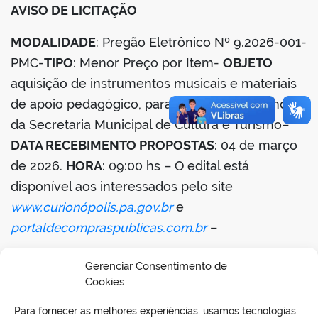
AVISO DE LICITAÇÃO
MODALIDADE
: Pregão Eletrônico Nº 9.2026-001-
PMC-
TIPO
: Menor Preço por Item-
OBJETO
aquisição de instrumentos musicais e materiais
de apoio pedagógico, para atender a demanda
da Secretaria Municipal de Cultura e Turismo–
DATA RECEBIMENTO PROPOSTAS
: 04 de março
de 2026.
HORA
: 09:00 hs – O edital está
disponível aos interessados pelo site
www.curionópolis.pa.gov.br
e
portaldecompraspublicas.com.br
–
11 de fevereiro de 2026 – Daniel de Jesus
Gerenciar Consentimento de
Macedo – Pregoeiro
Cookies
Para fornecer as melhores experiências, usamos tecnologias