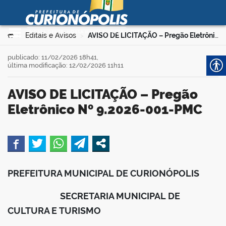
Prefeitura Municipal de
Curionópolis
Ir para o conteúdo
Você está aqui:
Editais e Avisos
AVISO DE LICITAÇÃO – Pregão Eletrônico Nº 9.2026-001-PMC
>
>
no portal
publicado: 11/02/2026 18h41,
última modificação: 12/02/2026 11h11
AVISO DE LICITAÇÃO – Pregão
Eletrônico Nº 9.2026-001-PMC
 no portal
book
PREFEITURA MUNICIPAL DE CURIONÓPOLIS
er
SECRETARIA MUNICIPAL DE
CULTURA E TURISMO
din