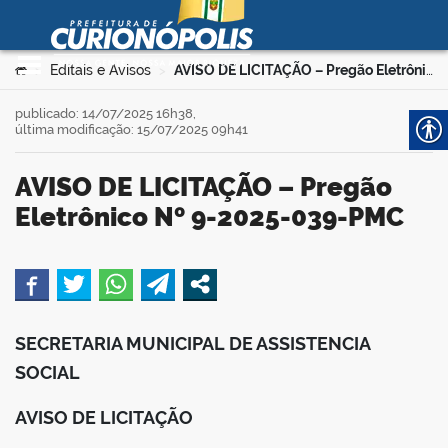
Prefeitura Municipal de
Curionópolis
Ir para o conteúdo
Você está aqui:
Editais e Avisos
AVISO DE LICITAÇÃO – Pregão Eletrônico Nº 9-2025-039-PMC
>
>
no portal
publicado: 14/07/2025 16h38,
última modificação: 15/07/2025 09h41
AVISO DE LICITAÇÃO – Pregão
Eletrônico Nº 9-2025-039-PMC
 no portal
book
SECRETARIA MUNICIPAL DE ASSISTENCIA
SOCIAL
er
AVISO DE LICITAÇÃO
din