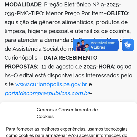
MODALIDADE
: Pregão Eletrônico Nº 9-2025-
039-PMC-TIPO: Menor Preço Por Item–
OBJETO:
aquisição de gêneros alimentícios, produtos de
limpeza, higiene pessoal e utensílios de cozinha,
para atender a demanda da Secretaria Municipal
de Assistência Social do município de
Curionópolis –
DATA RECEBIMENTO
PROPOSTAS
: 11 de agosto de 2025-
HORA
: 09:00
hs–O edital está disponível aos interessados pelo
site
www.curionópolis.pa.gov.br
e
portaldecompraspublicas.com.br
–
Curionópolis, 14 de julho de 2025–Simone
Gerenciar Consentimento de
Rodrigues Deziderio-Pregoeira
Cookies
Para fornecer as melhores experiências, usamos tecnologias
BAIXAR EDITAL
como cookies para armazenar e/ou acessar informações do