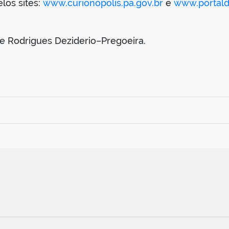
los sites:
www.curionópolis.pa.gov.br
e
www.portald
e Rodrigues Deziderio–Pregoeira.