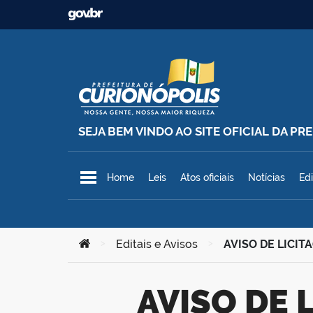
Ir para o conteúdo
SEJA BEM VINDO AO SITE OFICIAL DA P
Prefeitura Municipal de Curionó
Home
Leis
Atos oficiais
Notícias
Edi
Você está aqui:
>
Editais e Avisos
>
AVISO DE LICIT
AVISO DE LICITAÇÃO – Pregão Eletrônico