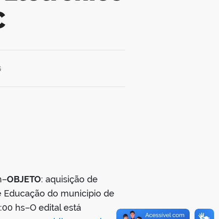
C
6
m–
OBJETO
: aquisição de
de Educação do municipio de
9:00 hs–O edital está