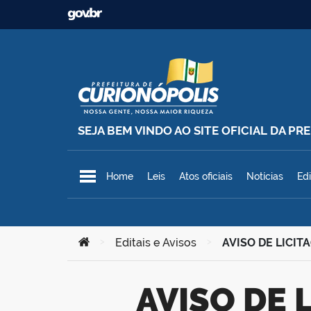
Ir para o conteúdo
SEJA BEM VINDO AO SITE OFICIAL DA P
Prefeitura Municipal de Curionó
Home
Leis
Atos oficiais
Notícias
Edi
Você está aqui:
>
Editais e Avisos
>
AVISO DE LICITA
AVISO DE LICITAÇÃO – Pregão Eletrônico