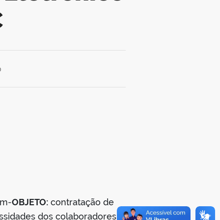
C
0
em-
OBJETO:
contratação de
essidades dos colaboradores