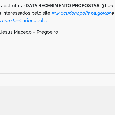
raestrutura-
DATA RECEBIMENTO PROPOSTAS
: 31 d
os interessados pelo site
www.curionópolis.pa.gov.br
e
.com.br
–Curionópolis,
 Jesus Macedo – Pregoeiro.