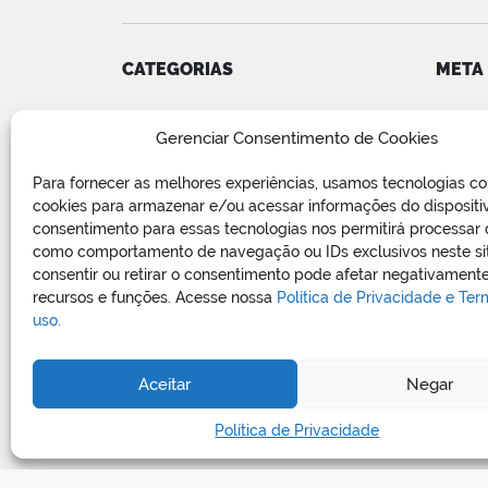
CATEGORIAS
META
Convênios
Acess
Gerenciar Consentimento de Cookies
COVID-19
Feed d
Editais e Avisos
Feed 
Para fornecer as melhores experiências, usamos tecnologias c
Notícias
WordP
cookies para armazenar e/ou acessar informações do dispositi
Relatório de Projetos e Execução
consentimento para essas tecnologias nos permitirá processar
de Obras Públicas
como comportamento de navegação ou IDs exclusivos neste si
consentir ou retirar o consentimento pode afetar negativamente
Sem categoria
recursos e funções. Acesse nossa
Política de Privacidade e Te
Vagas de Emprego
uso.
Aceitar
Negar
Política de Privacidade