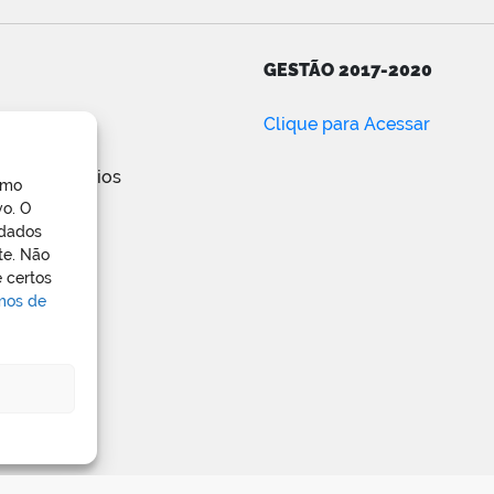
GESTÃO 2017-2020
ar
Clique para Acessar
e posts
de comentários
omo
ress.org
vo. O
 dados
te. Não
 certos
rmos de