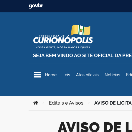
Ir para o conteúdo
SEJA BEM VINDO AO SITE OFICIAL DA P
Prefeitura Municipal de Curionó
Home
Leis
Atos oficiais
Notícias
Edi
Você está aqui:
>
Editais e Avisos
>
AVISO DE LICITA
AVISO DE LICITAÇÃO – Pregão Eletrônico