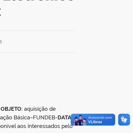
C
6
m
OBJETO
: aquisição de
ucação Básica–FUNDEB-
DATA
sponível aos interessados pelo