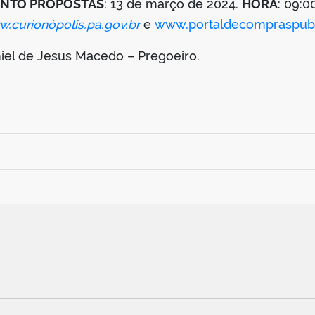
ENTO PROPOSTAS
: 13 de março de 2024.
HORA
: 09:0
.curionópolis.pa.gov.br
e
www.portaldecompraspubl
niel de Jesus Macedo – Pregoeiro.