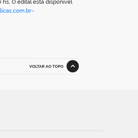
0 hs. O edital está disponível
icas.com.br–
VOLTAR AO TOPO