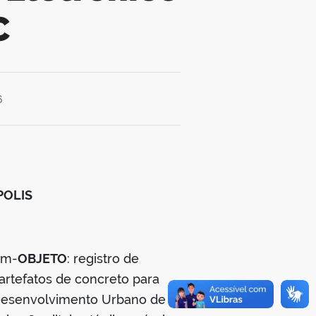
C
6
POLIS
em-
OBJETO
: registro de
artefatos de concreto para
e Desenvolvimento Urbano de