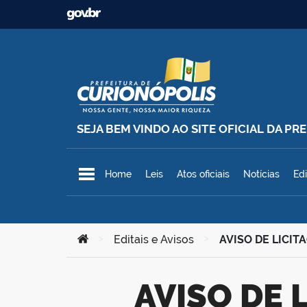
Ir para o conteúdo
SEJA BEM VINDO AO SITE OFICIAL DA P
Prefeitura Municipal de Curionó
Home
Leis
Atos oficiais
Notícias
Edi
Você está aqui:
>
Editais e Avisos
>
AVISO DE LICIT
AVISO DE LICITAÇÃO – Pregão Eletrônico