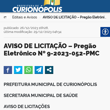
Prefeitura Municipal de
Curionópolis
Ir para o conteúdo
Você está aqui:
Editais e Avisos
AVISO DE LICITAÇÃO – Pregão Eletrônico Nº 9-2023-052-PMC
>
>
no portal
publicado: 26/12/2023 16h28,
última modificação: 29/12/2023 04h34
AVISO DE LICITAÇÃO – Pregão
Eletrônico Nº 9-2023-052-PMC
 no portal
book
PREFEITURA MUNICIPAL DE CURIONÓPOLIS
er
SECRETARIA MUNICIPAL DE SAÚDE
AVISO DE LICITAÇÕES
din