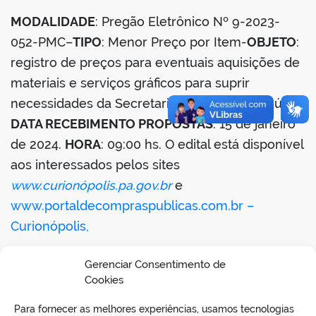
MODALIDADE
: Pregão Eletrônico Nº 9-2023-
052-PMC–
TIPO
: Menor Preço por Item-
OBJETO
:
registro de preços para eventuais aquisições de
materiais e serviços gráficos para suprir
necessidades da Secretaria Municipal de Saúde-
DATA RECEBIMENTO PROPOSTAS
: 15 de janeiro
de 2024.
HORA
: 09:00 hs. O edital está disponível
aos interessados pelos sites
www.curionópolis.pa.gov.br
e
www.portaldecompraspublicas.com.br
–
Curionópolis,
26 de dezembro de 2023 – Simone Rodrigues
Gerenciar Consentimento de
Dezidero – Pregoeira.
Cookies
Para fornecer as melhores experiências, usamos tecnologias