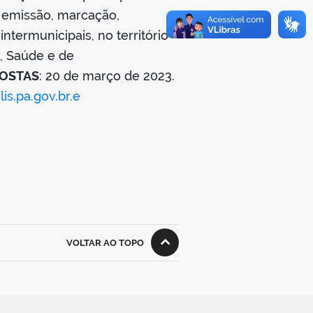
 emissão, marcação,
termunicipais, no território
, Saúde e de
POSTAS
: 20 de março de 2023.
s.pa.gov.br.e
VOLTAR AO TOPO