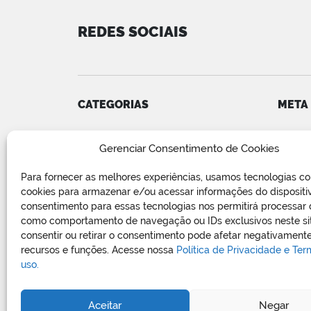
REDES SOCIAIS
CATEGORIAS
META
Convênios
Acess
Gerenciar Consentimento de Cookies
COVID-19
Feed d
Editais e Avisos
Feed 
Para fornecer as melhores experiências, usamos tecnologias c
Notícias
WordP
cookies para armazenar e/ou acessar informações do dispositi
Relatório de Projetos e Execução
consentimento para essas tecnologias nos permitirá processar
de Obras Públicas
como comportamento de navegação ou IDs exclusivos neste si
consentir ou retirar o consentimento pode afetar negativamente
Sem categoria
recursos e funções. Acesse nossa
Política de Privacidade e Te
Vagas de Emprego
uso.
Aceitar
Negar