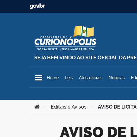
Ir para o conteúdo
SEJA BEM VINDO AO SITE OFICIAL DA P
Prefeitura Municipal de Curionó
Home
Leis
Atos oficiais
Notícias
Edi
Você está aqui:
>
Editais e Avisos
>
AVISO DE LICITA
AVISO DE LICITAÇÃO – Pregão Eletrônico