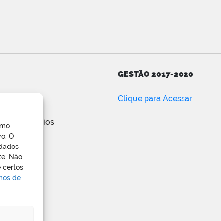
GESTÃO 2017-2020
ar
Clique para Acessar
e posts
de comentários
omo
ress.org
vo. O
 dados
te. Não
 certos
rmos de