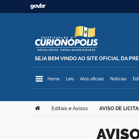
Ir para o conteúdo
SEJA BEM VINDO AO SITE OFICIAL DA P
Prefeitura Municipal de Curionó
Home
Leis
Atos oficiais
Notícias
Edi
Você está aqui:
>
Editais e Avisos
>
AVISO DE LICI
AVISO DE LICITAÇÃO – PREGÃO