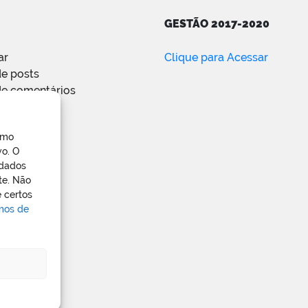
GESTÃO 2017-2020
ar
Clique para Acessar
e posts
de comentários
ress.org
omo
vo. O
 dados
te. Não
 certos
rmos de