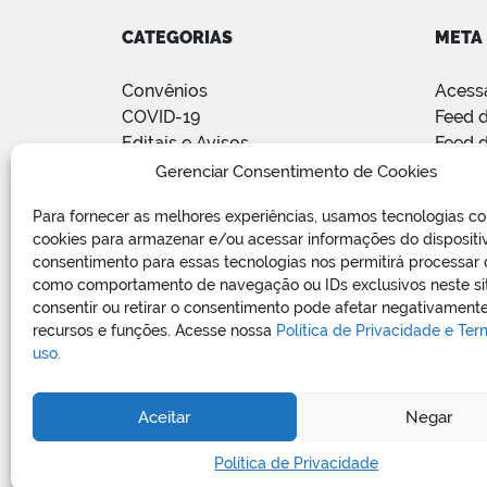
CATEGORIAS
META
Convênios
Acess
COVID-19
Feed d
Editais e Avisos
Feed 
Notícias
WordP
Gerenciar Consentimento de Cookies
Relatório de Projetos e Execução
Para fornecer as melhores experiências, usamos tecnologias c
de Obras Públicas
cookies para armazenar e/ou acessar informações do dispositi
Sem categoria
consentimento para essas tecnologias nos permitirá processar
Vagas de Emprego
como comportamento de navegação ou IDs exclusivos neste si
consentir ou retirar o consentimento pode afetar negativamente
recursos e funções. Acesse nossa
Política de Privacidade e Te
uso.
Aceitar
Negar
Política de Privacidade