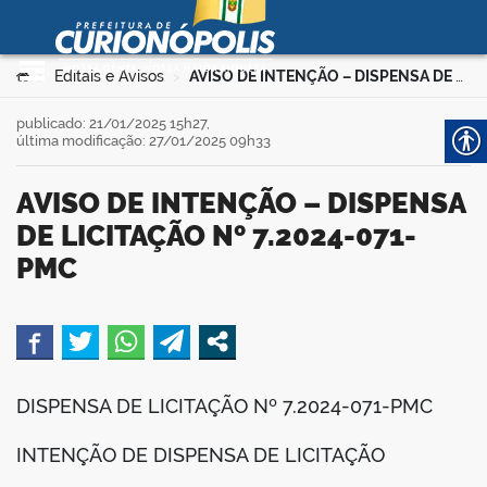
Prefeitura Municipal de
Curionópolis
Ir para o conteúdo
Você está aqui:
Editais e Avisos
AVISO DE INTENÇÃO – DISPENSA DE LICITAÇÃO Nº 7.2024-071-PMC
>
>
no portal
publicado: 21/01/2025 15h27,
última modificação: 27/01/2025 09h33
AVISO DE INTENÇÃO – DISPENSA
DE LICITAÇÃO Nº 7.2024-071-
PMC
 no portal
book
DISPENSA DE LICITAÇÃO Nº 7.2024-071-PMC
er
INTENÇÃO DE DISPENSA DE LICITAÇÃO