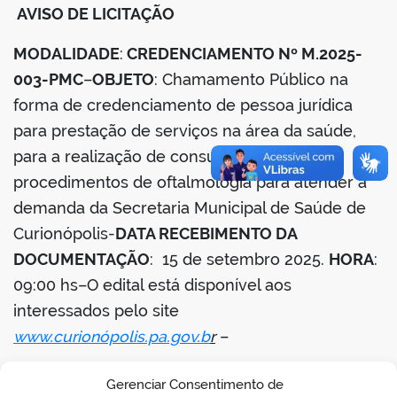
AVISO DE LICITAÇÃO
din
MODALIDADE
:
CREDENCIAMENTO Nº M.2025-
003-PMC
–
OBJETO
: Chamamento Público na
forma de credenciamento de pessoa jurídica
para prestação de serviços na área da saúde,
para a realização de consultas, avaliação e
procedimentos de oftalmologia para atender a
demanda da Secretaria Municipal de Saúde de
Curionópolis-
DATA RECEBIMENTO DA
DOCUMENTAÇÃO
: 15 de setembro 2025.
HORA
:
09:00 hs–O edital está disponível aos
interessados pelo site
www.curionópolis.pa.gov.b
r
–
13 de agosto de 2025–Simone Rodrigues
Gerenciar Consentimento de