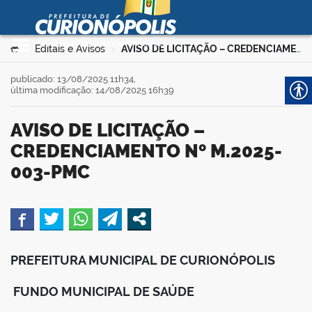
Prefeitura Municipal de
Curionópolis
Ir para o conteúdo
Você está aqui:
Editais e Avisos
AVISO DE LICITAÇÃO – CREDENCIAMENTO Nº M.2025-003-PMC
>
>
no portal
publicado: 13/08/2025 11h34,
última modificação: 14/08/2025 16h39
AVISO DE LICITAÇÃO –
CREDENCIAMENTO Nº M.2025-
003-PMC
 no portal
book
PREFEITURA MUNICIPAL DE CURIONÓPOLIS
er
FUNDO MUNICIPAL DE SAÚDE