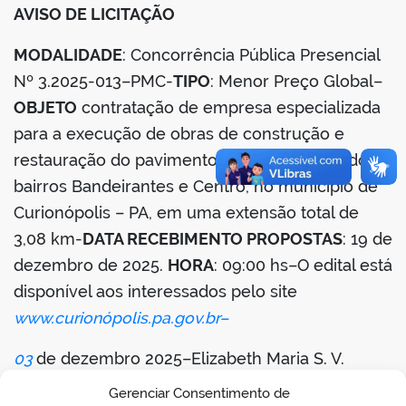
AVISO DE LICITAÇÃO
din
MODALIDADE
: Concorrência Pública Presencial
Nº 3.2025-013–PMC-
TIPO
: Menor Preço Global–
OBJETO
contratação de empresa especializada
para a execução de obras de construção e
restauração do pavimento de vias urbanas dos
bairros Bandeirantes e Centro, no município de
Curionópolis – PA, em uma extensão total de
3,08 km-
DATA RECEBIMENTO PROPOSTAS
: 19 de
dezembro de 2025.
HORA
: 09:00 hs–O edital está
disponível aos interessados pelo site
www.curionópolis.pa.gov.br–
03
de dezembro 2025–Elizabeth Maria S. V.
Botelho da Silva – Coordenadora Geral de
Gerenciar Consentimento de