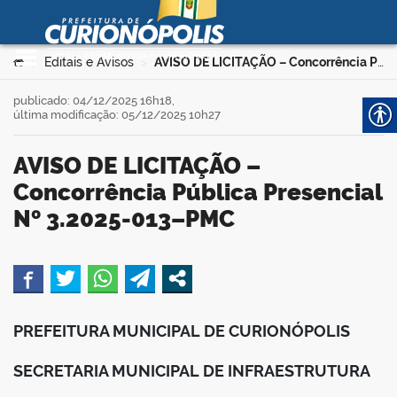
Prefeitura Municipal de
Curionópolis
Ir para o conteúdo
Você está aqui:
Editais e Avisos
AVISO DE LICITAÇÃO – Concorrência Pública Presencial Nº 3.2025-013–PMC
>
>
no portal
publicado: 04/12/2025 16h18,
última modificação: 05/12/2025 10h27
AVISO DE LICITAÇÃO –
Concorrência Pública Presencial
Nº 3.2025-013–PMC
 no portal
book
PREFEITURA MUNICIPAL DE CURIONÓPOLIS
er
SECRETARIA MUNICIPAL DE INFRAESTRUTURA