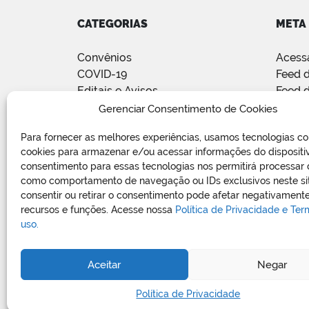
CATEGORIAS
META
Convênios
Acess
COVID-19
Feed d
Editais e Avisos
Feed 
Notícias
WordP
Gerenciar Consentimento de Cookies
Relatório de Projetos e Execução
Para fornecer as melhores experiências, usamos tecnologias c
de Obras Públicas
cookies para armazenar e/ou acessar informações do dispositi
Sem categoria
consentimento para essas tecnologias nos permitirá processar
Vagas de Emprego
como comportamento de navegação ou IDs exclusivos neste si
consentir ou retirar o consentimento pode afetar negativamente
recursos e funções. Acesse nossa
Política de Privacidade e Te
uso.
Aceitar
Negar
Política de Privacidade