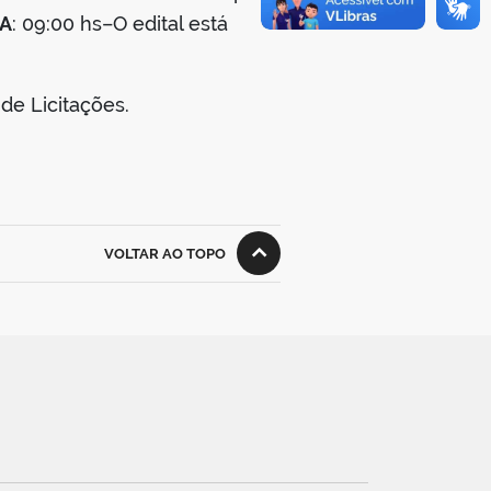
A
: 09:00 hs–O edital está
de Licitações.
VOLTAR AO TOPO