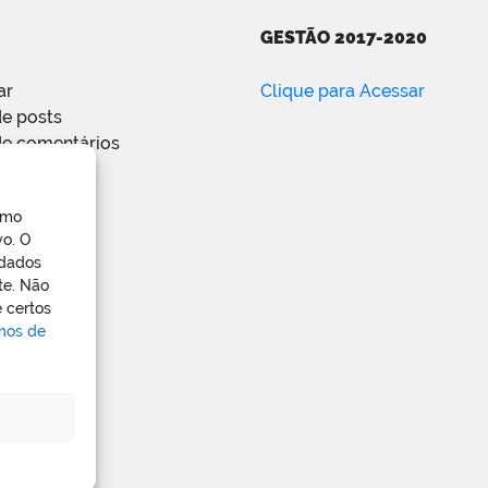
GESTÃO 2017-2020
ar
Clique para Acessar
e posts
de comentários
ress.org
omo
vo. O
 dados
te. Não
 certos
rmos de