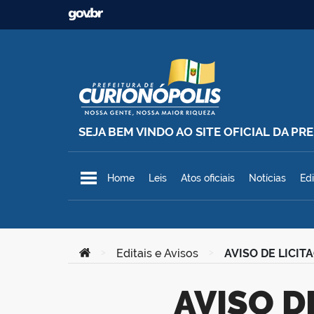
Ir para o conteúdo
SEJA BEM VINDO AO SITE OFICIAL DA P
Prefeitura Municipal de Curionó
Home
Leis
Atos oficiais
Notícias
Edi
Você está aqui:
>
Editais e Avisos
>
AVISO DE LICITA
AVISO DE LICITAÇÃO – Concorrência