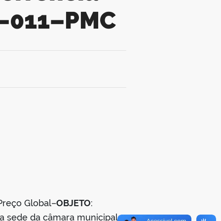
25–011–PMC
Preço Global–
OBJETO
:
va sede da câmara municipal