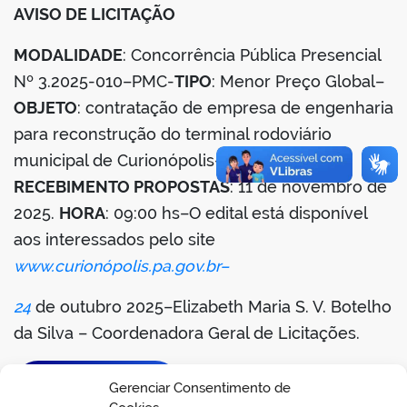
AVISO DE LICITAÇÃO
din
MODALIDADE
: Concorrência Pública Presencial
Nº 3.2025-010–PMC-
TIPO
: Menor Preço Global–
OBJETO
: contratação de empresa de engenharia
para reconstrução do terminal rodoviário
municipal de Curionópolis-Pa-
DATA
RECEBIMENTO PROPOSTAS
: 11 de novembro de
2025.
HORA
: 09:00 hs–O edital está disponível
aos interessados pelo site
www.curionópolis.pa.gov.br–
24
de outubro 2025–Elizabeth Maria S. V. Botelho
da Silva – Coordenadora Geral de Licitações.
BAIXAR EDITAL
Gerenciar Consentimento de