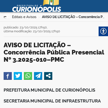
Prefeitura Municipal de
Curionópolis
Ir para o conteúdo
Você está aqui:
Editais e Avisos
AVISO DE LICITAÇÃO – Concorrência Pública Presencial Nº 3.2025-010–PMC
>
>
no portal
publicado: 23/10/2025 17h50,
última modificação: 23/10/2025 17h50
AVISO DE LICITAÇÃO –
Concorrência Pública Presencial
Nº 3.2025-010–PMC
 no portal
book
PREFEITURA MUNICIPAL DE CURIONÓPOLIS
er
SECRETARIA MUNICIPAL DE INFRAESTRUTURA