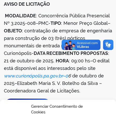
AVISO DE LICITAÇÃO
din
MODALIDADE
: Concorrência Pública Presencial
Nº 3.2025-008–PMC-
TIPO
: Menor Preço Global–
OBJETO
: contratação de empresa de engenharia
para construção de 03 (três) pórticos
monumentais de entrada no município de
Curionópolis-
DATA RECEBIMENTO PROPOSTAS
:
21 de outubro de 2025.
HORA
: 09:00 hs–O edital
está disponível aos interessados pelo site
www.curionópolis.pa.gov.br–0
6
de outubro de
2025–Elizabeth Maria S. V. Botelho da Silva –
Coordenadora Geral de Licitações.
BAIXAR EDITAL
Gerenciar Consentimento de
Cookies