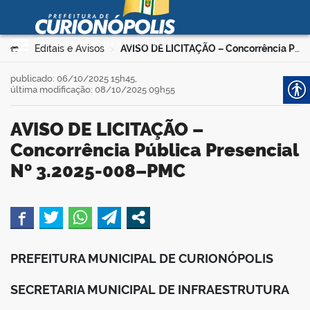
Prefeitura Municipal de
Curionópolis
Ir para o conteúdo
Você está aqui:
Editais e Avisos
AVISO DE LICITAÇÃO – Concorrência Pública Presencial Nº 3.2025-008–PMC
>
>
no portal
publicado: 06/10/2025 15h45,
última modificação: 08/10/2025 09h55
AVISO DE LICITAÇÃO –
Concorrência Pública Presencial
Nº 3.2025-008–PMC
 no portal
book
PREFEITURA MUNICIPAL DE CURIONÓPOLIS
er
SECRETARIA MUNICIPAL DE INFRAESTRUTURA