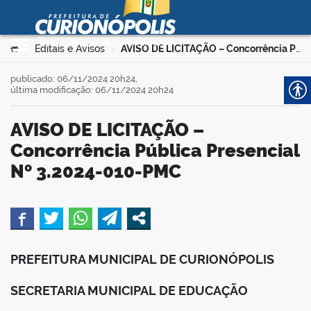
Prefeitura Municipal de
Curionópolis
Ir para o conteúdo
Você está aqui:
Editais e Avisos
AVISO DE LICITAÇÃO – Concorrência Pública Presencial Nº 3.2024-010-PMC
>
>
no portal
publicado: 06/11/2024 20h24,
última modificação: 06/11/2024 20h24
AVISO DE LICITAÇÃO –
Concorrência Pública Presencial
Nº 3.2024-010-PMC
 no portal
book
PREFEITURA MUNICIPAL DE CURIONÓPOLIS
er
SECRETARIA MUNICIPAL DE EDUCAÇÃO