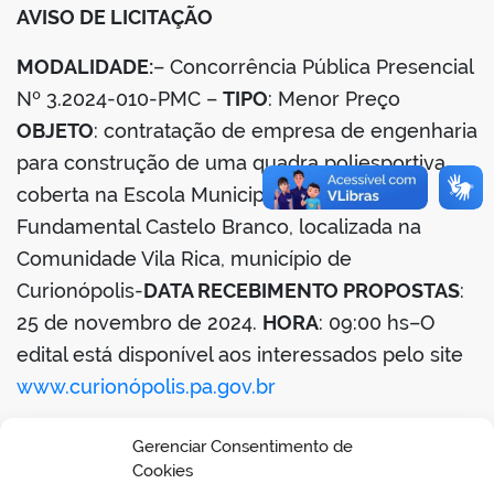
AVISO DE LICITAÇÃO
din
MODALIDADE:
– Concorrência Pública Presencial
Nº 3.2024-010-PMC –
TIPO
: Menor Preço
OBJETO
: contratação de empresa de engenharia
para construção de uma quadra poliesportiva
coberta na Escola Municipal de Ensino
Fundamental Castelo Branco, localizada na
Comunidade Vila Rica, município de
Curionópolis-
DATA RECEBIMENTO PROPOSTAS
:
25 de novembro de 2024.
HORA
: 09:00 hs–O
edital está disponível aos interessados pelo site
www.curionópolis.pa.gov.br
06 de novembro de 2024-Daniel de Jesus
Gerenciar Consentimento de
Macedo-Agente de Contratação.
Cookies