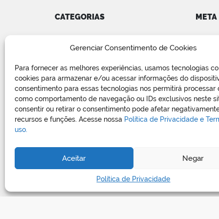
CATEGORIAS
META
Convênios
Acess
Gerenciar Consentimento de Cookies
COVID-19
Feed d
Editais e Avisos
Feed 
Para fornecer as melhores experiências, usamos tecnologias c
Notícias
WordP
cookies para armazenar e/ou acessar informações do dispositi
Relatório de Projetos e Execução
consentimento para essas tecnologias nos permitirá processar
de Obras Públicas
como comportamento de navegação ou IDs exclusivos neste si
consentir ou retirar o consentimento pode afetar negativamente
Sem categoria
recursos e funções. Acesse nossa
Política de Privacidade e Te
Vagas de Emprego
uso.
Aceitar
Negar
Política de Privacidade