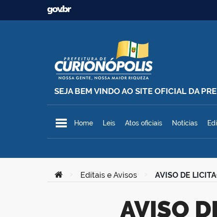
Ir para o conteúdo
SEJA BEM VINDO AO SITE OFICIAL DA P
Prefeitura Municipal de Curionó
Home
Leis
Atos oficiais
Notícias
Edi
Você está aqui:
>
Editais e Avisos
>
AVISO DE LICITA
AVISO DE LICITAÇÃO – Concorrência