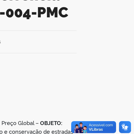
24-004-PMC
6
 Preço Global –
OBJETO:
o e conservação de estradas