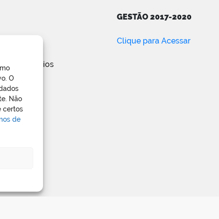
GESTÃO 2017-2020
ar
Clique para Acessar
e posts
de comentários
omo
ress.org
vo. O
 dados
te. Não
 certos
rmos de