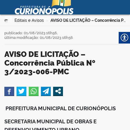
Prefeitura Municipal de
Curionópolis
Ir para o conteúdo
Você está aqui:
Editais e Avisos
AVISO DE LICITAÇÃO – Concorrência Pública Nº 3/2023-006-PMC
>
>
no portal
publicado: 01/08/2023 16h56,
última modificação: 01/08/2023 16h56
AVISO DE LICITAÇÃO –
Concorrência Pública Nº
3/2023-006-PMC
 no portal
book
PREFEITURA MUNICIPAL DE CURIONÓPOLIS
er
SECRETARIA MUNICIPAL DE OBRAS E
DESENVOLVIMENTO URBANO