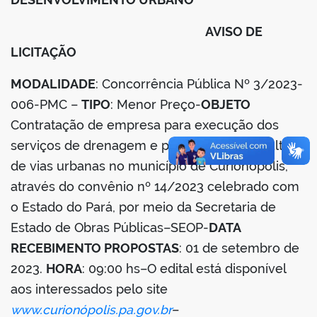
din
AVISO DE
LICITAÇÃO
MODALIDADE
: Concorrência Pública Nº 3/2023-
006-PMC –
TIPO
: Menor Preço-
OBJETO
Contratação de empresa para execução dos
serviços de drenagem e pavimentação asfáltica
de vias urbanas no município de Curionópolis,
através do convênio nº 14/2023 celebrado com
o Estado do Pará, por meio da Secretaria de
Estado de Obras Públicas–SEOP-
DATA
RECEBIMENTO PROPOSTAS
: 01 de setembro de
2023.
HORA
: 09:00 hs–O edital está disponível
aos interessados pelo site
www.curionópolis.pa.gov.br
–