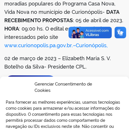
moradias populares do Programa Casa Nova,
din
Vida Nova no município de Curionópolis-
DATA
RECEBIMENTO PROPOSTAS
: 05 de abril de 2023.
HORA
: 09:00 hs. O edital está disponível aos
interessados pelo site
www.curionopolis.pa.gov.br.
–Curionópolis,
02 de março de 2023 – Elizabeth Maria S. V.
Botelho da Silva- Presidente CPL.
BAIXAR EDITAL
Gerenciar Consentimento de
Cookies
Para fornecer as melhores experiências, usamos tecnologias
como cookies para armazenar e/ou acessar informações do
dispositivo. O consentimento para essas tecnologias nos
permitirá processar dados como comportamento de
navegação ou IDs exclusivos neste site. Não consentir ou