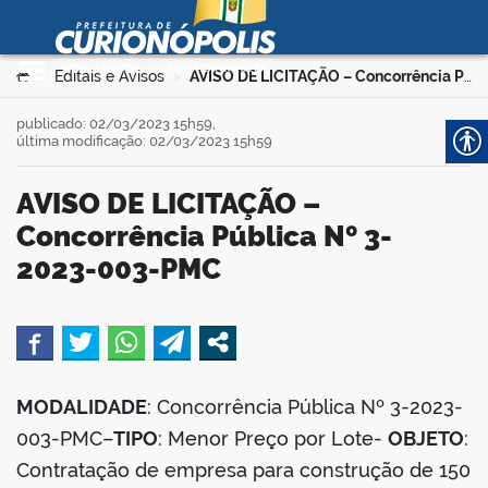
Prefeitura Municipal de
Curionópolis
Ir para o conteúdo
Você está aqui:
Editais e Avisos
AVISO DE LICITAÇÃO – Concorrência Pública Nº 3-2023-003-PMC
>
>
no portal
publicado: 02/03/2023 15h59,
última modificação: 02/03/2023 15h59
AVISO DE LICITAÇÃO –
Concorrência Pública Nº 3-
2023-003-PMC
 no portal
book
MODALIDADE
: Concorrência Pública Nº 3-2023-
003-PMC–
TIPO
: Menor Preço por Lote-
OBJETO
:
er
Contratação de empresa para construção de 150