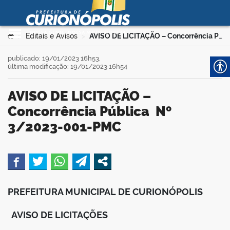
Prefeitura Municipal de
Curionópolis
Ir para o conteúdo
Você está aqui:
Editais e Avisos
AVISO DE LICITAÇÃO – Concorrência Pública Nº 3/2023-001-PMC
>
>
no portal
publicado: 19/01/2023 16h53,
última modificação: 19/01/2023 16h54
AVISO DE LICITAÇÃO –
Concorrência Pública Nº
3/2023-001-PMC
 no portal
book
PREFEITURA MUNICIPAL DE CURIONÓPOLIS
er
AVISO DE LICITAÇÕES