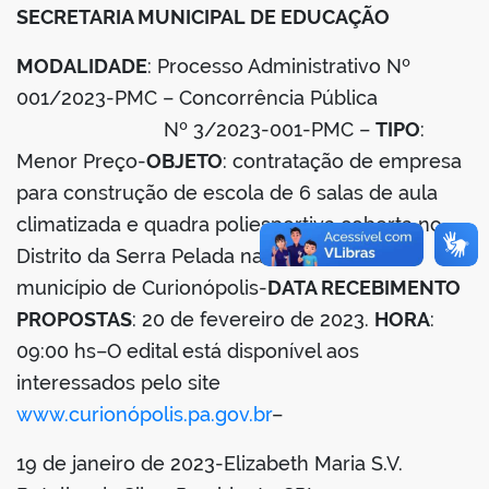
SECRETARIA MUNICIPAL DE EDUCAÇÃO
din
MODALIDADE
: Processo Administrativo Nº
001/2023-PMC – Concorrência Pública
Nº 3/2023-001-PMC –
TIPO
:
Menor Preço-
OBJETO
: contratação de empresa
para construção de escola de 6 salas de aula
climatizada e quadra poliesportiva coberta no
Distrito da Serra Pelada na zona rural do
município de Curionópolis-
DATA RECEBIMENTO
PROPOSTAS
: 20 de fevereiro de 2023.
HORA
:
09:00 hs–O edital está disponível aos
interessados pelo site
www.curionópolis.pa.gov.br
–
19 de janeiro de 2023-Elizabeth Maria S.V.