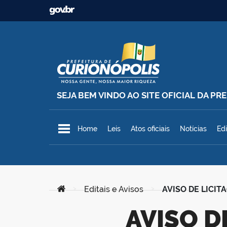
Ir para o conteúdo
SEJA BEM VINDO AO SITE OFICIAL DA P
Prefeitura Municipal de Curionó
Home
Leis
Atos oficiais
Notícias
Edi
Você está aqui:
>
Editais e Avisos
>
AVISO DE LICITA
AVISO DE LICITAÇÃO – Concorrência