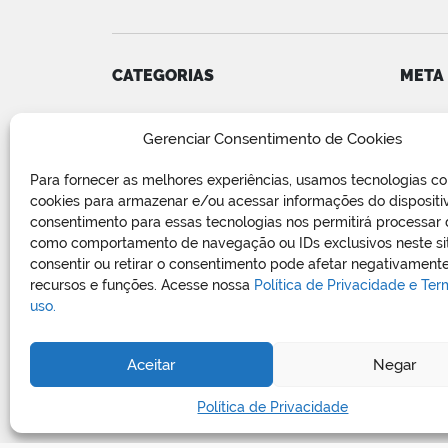
CATEGORIAS
META
Convênios
Acess
Gerenciar Consentimento de Cookies
COVID-19
Feed d
Editais e Avisos
Feed 
Para fornecer as melhores experiências, usamos tecnologias c
Notícias
WordP
cookies para armazenar e/ou acessar informações do dispositi
Relatório de Projetos e Execução
consentimento para essas tecnologias nos permitirá processar
de Obras Públicas
como comportamento de navegação ou IDs exclusivos neste si
consentir ou retirar o consentimento pode afetar negativamente
Sem categoria
recursos e funções. Acesse nossa
Política de Privacidade e Te
Vagas de Emprego
uso.
Aceitar
Negar
Política de Privacidade