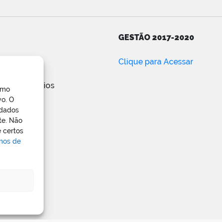
GESTÃO 2017-2020
ar
Clique para Acessar
e posts
de comentários
omo
ress.org
vo. O
 dados
te. Não
 certos
rmos de