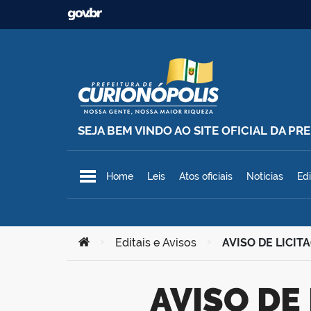
Ir para o conteúdo
SEJA BEM VINDO AO SITE OFICIAL DA P
Prefeitura Municipal de Curionó
Home
Leis
Atos oficiais
Notícias
Edi
Você está aqui:
>
Editais e Avisos
>
AVISO DE LICI
AVISO DE LICITAÇÃO – CONCORRÊNCIA