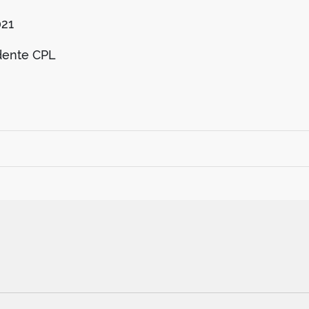
021
dente CPL