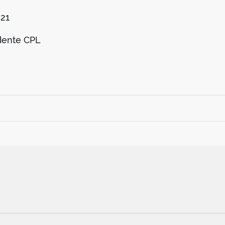
021
dente CPL