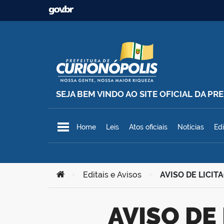
Ir para o conteúdo
SEJA BEM VINDO AO SITE OFICIAL DA P
Prefeitura Municipal de Curionó
Home
Leis
Atos oficiais
Notícias
Edi
Você está aqui:
>
Editais e Avisos
>
AVISO DE LICI
AVISO DE LICITAÇÃO – CONCORRÊNCIA