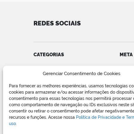
REDES SOCIAIS
CATEGORIAS
META
Convênios
Acess
Gerenciar Consentimento de Cookies
COVID-19
Feed d
Editais e Avisos
Feed 
Para fornecer as melhores experiências, usamos tecnologias c
Notícias
WordP
cookies para armazenar e/ou acessar informações do dispositi
Relatório de Projetos e Execução
consentimento para essas tecnologias nos permitirá processar
de Obras Públicas
como comportamento de navegação ou IDs exclusivos neste si
consentir ou retirar o consentimento pode afetar negativamente
Sem categoria
recursos e funções. Acesse nossa
Política de Privacidade e Te
Vagas de Emprego
uso.