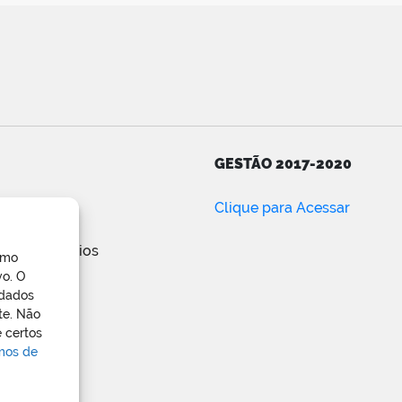
GESTÃO 2017-2020
ar
Clique para Acessar
e posts
de comentários
omo
ress.org
vo. O
 dados
te. Não
 certos
rmos de