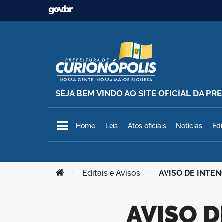
Ir para o conteúdo
SEJA BEM VINDO AO SITE OFICIAL DA P
Prefeitura Municipal de Curionó
Home
Leis
Atos oficiais
Notícias
Edi
Você está aqui:
>
Editais e Avisos
>
AVISO DE INTEN
AVISO DE INTENÇÃO – DISPENSA DE