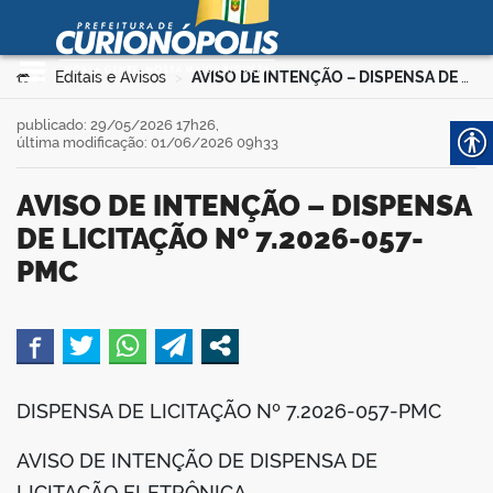
Prefeitura Municipal de
Curionópolis
Ir para o conteúdo
Você está aqui:
Editais e Avisos
AVISO DE INTENÇÃO – DISPENSA DE LICITAÇÃO Nº 7.2026-057-PMC
>
>
no portal
publicado: 29/05/2026 17h26,
última modificação: 01/06/2026 09h33
AVISO DE INTENÇÃO – DISPENSA
DE LICITAÇÃO Nº 7.2026-057-
PMC
 no portal
book
DISPENSA DE LICITAÇÃO Nº 7.2026-057-PMC
er
AVISO DE INTENÇÃO DE DISPENSA DE
LICITAÇÃO ELETRÔNICA