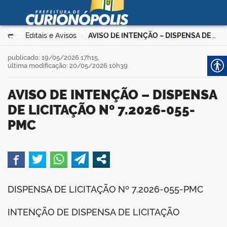
Prefeitura Municipal de
Curionópolis
Ir para o conteúdo
Você está aqui:
Editais e Avisos
AVISO DE INTENÇÃO – DISPENSA DE LICITAÇÃO Nº 7.2026-055-PMC
>
>
no portal
publicado: 19/05/2026 17h15,
última modificação: 20/05/2026 10h39
AVISO DE INTENÇÃO – DISPENSA
DE LICITAÇÃO Nº 7.2026-055-
PMC
 no portal
book
DISPENSA DE LICITAÇÃO Nº 7.2026-055-PMC
er
INTENÇÃO DE DISPENSA DE LICITAÇÃO