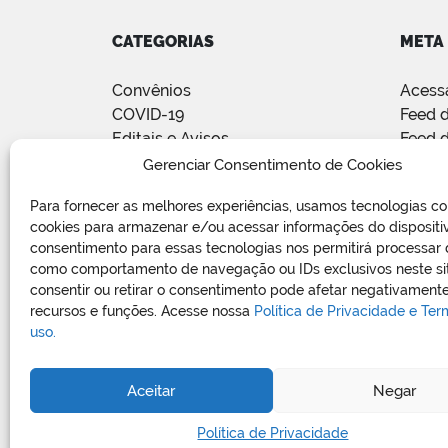
CATEGORIAS
META
Convênios
Acess
COVID-19
Feed d
Editais e Avisos
Feed 
Notícias
WordP
Gerenciar Consentimento de Cookies
Relatório de Projetos e Execução
Para fornecer as melhores experiências, usamos tecnologias c
de Obras Públicas
cookies para armazenar e/ou acessar informações do dispositi
Sem categoria
consentimento para essas tecnologias nos permitirá processar
Vagas de Emprego
como comportamento de navegação ou IDs exclusivos neste si
consentir ou retirar o consentimento pode afetar negativamente
recursos e funções. Acesse nossa
Política de Privacidade e Te
uso.
Aceitar
Negar
Política de Privacidade