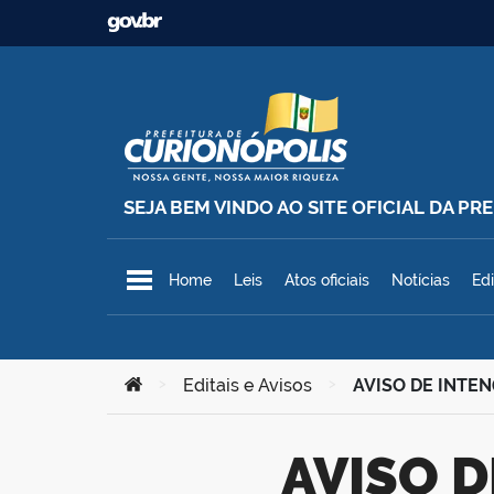
Ir para o conteúdo
SEJA BEM VINDO AO SITE OFICIAL DA P
Prefeitura Municipal de Curionó
Home
Leis
Atos oficiais
Notícias
Edi
Você está aqui:
>
Editais e Avisos
>
AVISO DE INTEN
AVISO DE INTENÇÃO – DISPENSA DE