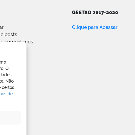
GESTÃO 2017-2020
ar
Clique para Acessar
e posts
de comentários
ress.org
omo
vo. O
 dados
te. Não
 certos
rmos de