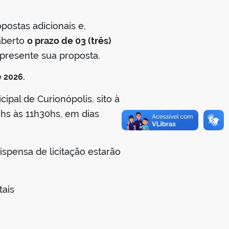
stas adicionais e,
 aberto
o prazo de 03 (três)
apresente sua proposta.
e 2026.
ipal de Curionópolis, sito à
0hs às 11h30hs, em dias
spensa de licitação estarão
tais