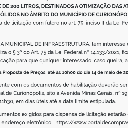
DE 200 LITROS, DESTINADOS A OTIMIZAÇÃO DAS A
ÓLIDOS NO ÂMBITO DO MUNICÍPIO DE CURIONÓPO
e licitação com fulcro no art. 75, inciso II da Lei Fe
A MUNICIPAL DE INFRAESTRUTURA, tem interesse em
a o § 3º do Art. 75 da Lei Federal nº 14.133/2021, fi
icação para que qualquer interessado, caso queira, 
 Proposta de Preços: até às 10h00 do dia 14 de maio de 2
ente com os documentos de habilitação deverão ser
al de Curionópolis, sito à Avenida Minas Gerais, nº 19
1h30, em dias úteis até a data limite estipulada.
mentos exigidos para dispensa de licitação estarão d
no endereço eletrônico: https://www.portaldecompra