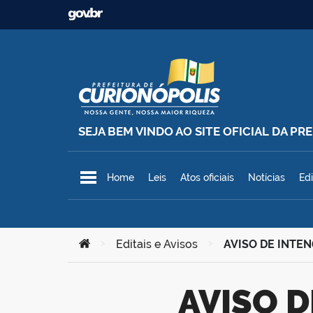
Ir para o conteúdo
SEJA BEM VINDO AO SITE OFICIAL DA P
Prefeitura Municipal de Curionó
Home
Leis
Atos oficiais
Notícias
Edi
Você está aqui:
>
Editais e Avisos
>
AVISO DE INTEN
AVISO DE INTENÇÃO – DISPENSA DE