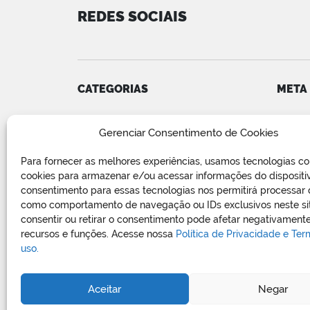
REDES SOCIAIS
CATEGORIAS
META
Convênios
Acess
Gerenciar Consentimento de Cookies
COVID-19
Feed d
Editais e Avisos
Feed 
Para fornecer as melhores experiências, usamos tecnologias c
Notícias
WordP
cookies para armazenar e/ou acessar informações do dispositi
Relatório de Projetos e Execução
consentimento para essas tecnologias nos permitirá processar
de Obras Públicas
como comportamento de navegação ou IDs exclusivos neste si
consentir ou retirar o consentimento pode afetar negativamente
Sem categoria
recursos e funções. Acesse nossa
Política de Privacidade e Te
Vagas de Emprego
uso.
Aceitar
Negar