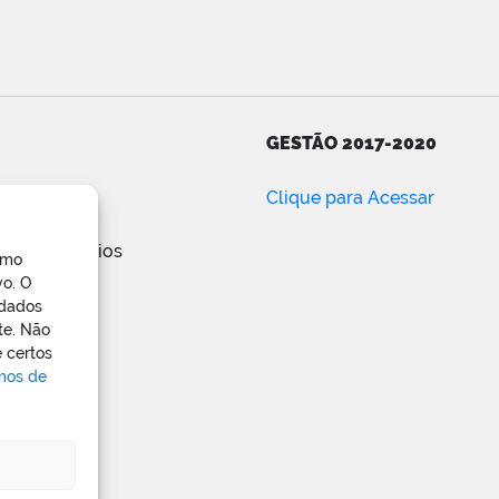
GESTÃO 2017-2020
ar
Clique para Acessar
e posts
de comentários
omo
ress.org
vo. O
 dados
te. Não
 certos
rmos de